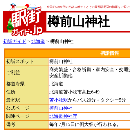
全国約600か所の初詣スポットとその最寄駅周辺の情報をご覧
樽前山神社
初詣ガイド
>
北海道
>
樽前山神社
初詣情報
初詣スポット
樽前山神社
商売繁盛・合格祈願・家内安全・交通
ご利益
安産祈願他
都道府県
北海道
住所
北海道苫小牧市高丘6-49
最寄駅
苫小牧駅
からバス20分＋タクシー5分
公式ページ
樽前山神社
関連ページ
北海道神社庁
備考
毎年7月15日に例大祭が行われる。