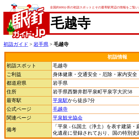
全国約600か所の初詣スポットとその最寄駅周辺の情報をご覧
毛越寺
初詣ガイド
>
岩手県
>
毛越寺
初詣情報
初詣スポット
毛越寺
ご利益
身体健康・交通安全・厄除・家内安全
都道府県
岩手県
住所
岩手県西磐井郡平泉町平泉字大沢58
最寄駅
平泉駅
から徒歩7分
公式ページ
毛越寺
関連ページ
平泉観光協会
「平泉 - 仏国土（浄土）を表す建築
備考
化遺産に登録されており、国の特別史