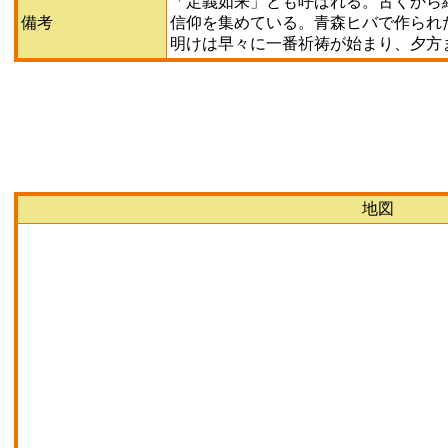
「定義如来」とも呼ばれる。古くから
備考
信仰を集めている。青森ヒバで作られ
明けは早々に一番祈祷が始まり、夕方
地図