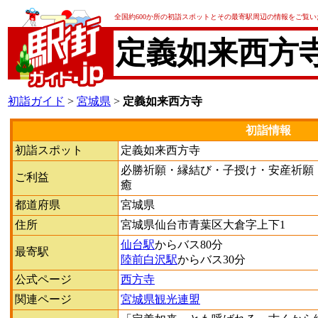
全国約600か所の初詣スポットとその最寄駅周辺の情報をご覧
定義如来西方
初詣ガイド
>
宮城県
>
定義如来西方寺
初詣情報
初詣スポット
定義如来西方寺
必勝祈願・縁結び・子授け・安産祈願
ご利益
癒
都道府県
宮城県
住所
宮城県仙台市青葉区大倉字上下1
仙台駅
からバス80分
最寄駅
陸前白沢駅
からバス30分
公式ページ
西方寺
関連ページ
宮城県観光連盟