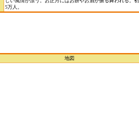
しい風情が漂う。お正月にはお餅やお酒が振る舞われる。初
5万人。
地図