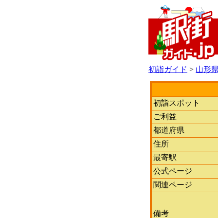
初詣ガイド
>
山形
初詣スポット
ご利益
都道府県
住所
最寄駅
公式ページ
関連ページ
備考