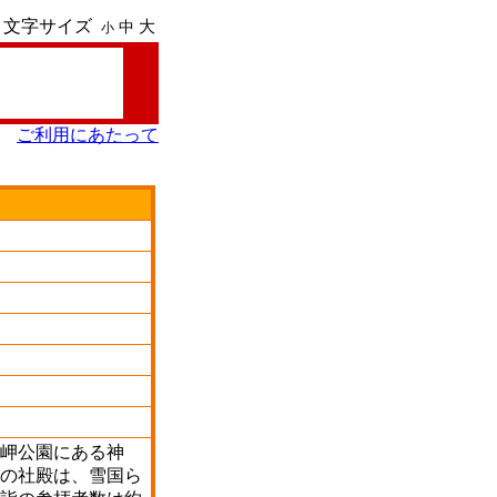
文字サイズ
大
中
小
ご利用にあたって
岬公園にある神
の社殿は、雪国ら