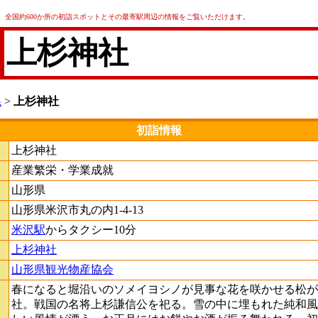
全国約600か所の初詣スポットとその最寄駅周辺の情報をご覧いただけます。
上杉神社
県
>
上杉神社
初詣情報
上杉神社
産業繁栄・学業成就
山形県
山形県米沢市丸の内1-4-13
米沢駅
からタクシー10分
上杉神社
山形県観光物産協会
春になると堀沿いのソメイヨシノが見事な花を咲かせる松が
社。戦国の名将上杉謙信公を祀る。雪の中に埋もれた純和風