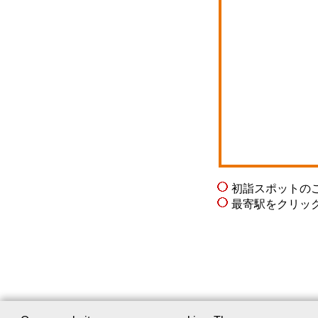
初詣スポットの
最寄駅をクリッ
会社案内
｜