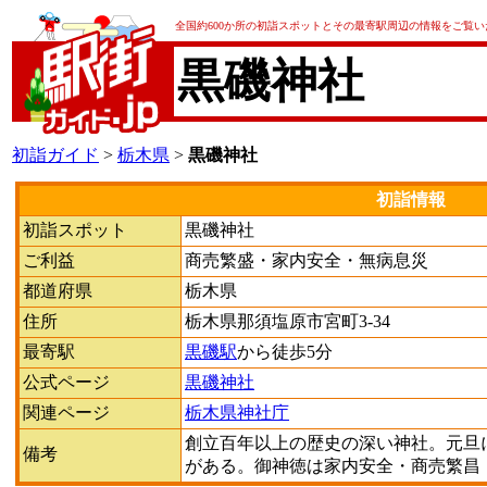
全国約600か所の初詣スポットとその最寄駅周辺の情報をご覧
黒磯神社
初詣ガイド
>
栃木県
>
黒磯神社
初詣情報
初詣スポット
黒磯神社
ご利益
商売繁盛・家内安全・無病息災
都道府県
栃木県
住所
栃木県那須塩原市宮町3-34
最寄駅
黒磯駅
から徒歩5分
公式ページ
黒磯神社
関連ページ
栃木県神社庁
創立百年以上の歴史の深い神社。元旦
備考
がある。御神徳は家内安全・商売繁昌