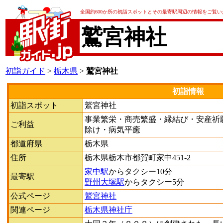
全国約600か所の初詣スポットとその最寄駅周辺の情報をご覧
鷲宮神社
初詣ガイド
>
栃木県
>
鷲宮神社
初詣情報
初詣スポット
鷲宮神社
事業繁栄・商売繁盛・縁結び・安産祈
ご利益
除け・病気平癒
都道府県
栃木県
住所
栃木県栃木市都賀町家中451-2
家中駅
からタクシー10分
最寄駅
野州大塚駅
からタクシー5分
公式ページ
鷲宮神社
関連ページ
栃木県神社庁