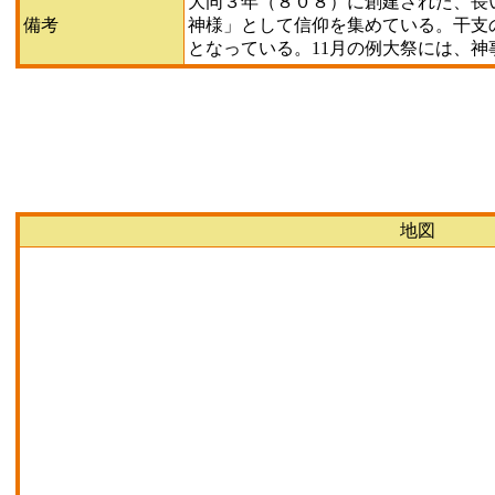
大同３年（８０８）に創建された、長
備考
神様」として信仰を集めている。干支の
となっている。11月の例大祭には、
地図