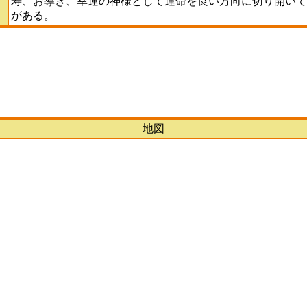
寿、お導き、幸運の神様として運命を良い方向に切り開いて
がある。
地図