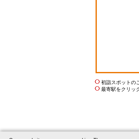
初詣スポットの
最寄駅をクリッ
会社案内
｜