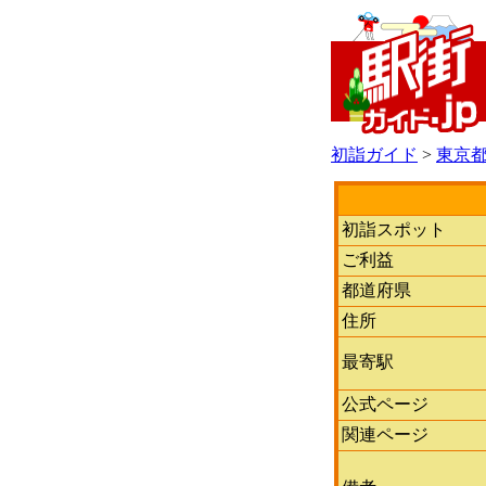
初詣ガイド
>
東京
初詣スポット
ご利益
都道府県
住所
最寄駅
公式ページ
関連ページ