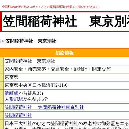
全国約600か所の初詣スポットとその最寄駅周辺の情報をご覧いただけます。
笠間稲荷神社 東京別
都
>
笠間稲荷神社 東京別社
初詣情報
笠間稲荷神社 東京別社
家内安全・商売繫盛・交通安全・厄除け・開運など
東京都
東京都中央区日本橋浜町2-11-6
浜町駅
から徒歩3分
人形町駅
から徒歩5分
笠間稲荷神社 笠間稲荷神社東京別社
笠間稲荷神社
日本三大神社のひとつ笠間稲荷神社の寿老神の御分霊を奉る