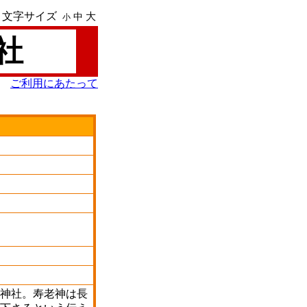
文字サイズ
大
中
小
社
ご利用にあたって
神社。寿老神は長