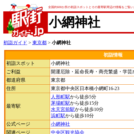
全国約600か所の初詣スポットとその最寄駅周辺の情報をご覧
小網神社
初詣ガイド
>
東京都
>
小網神社
初詣情報
初詣スポット
小網神社
ご利益
開運厄除・延命長寿・商売繁盛・学芸
都道府県
東京都
住所
東京都中央区日本橋小網町16-23
人形町駅
から徒歩5分
茅場町駅
から徒歩15分
最寄駅
水天宮前駅
から徒歩10分
浜町駅
から徒歩10分
公式ページ
小網神社
関連ページ
中央区観光協会