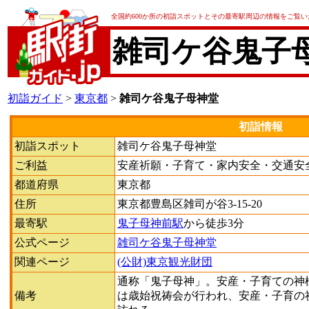
全国約600か所の初詣スポットとその最寄駅周辺の情報をご覧
雑司ケ谷鬼子
初詣ガイド
>
東京都
>
雑司ケ谷鬼子母神堂
初詣情報
初詣スポット
雑司ケ谷鬼子母神堂
ご利益
安産祈願・子育て・家内安全・交通安
都道府県
東京都
住所
東京都豊島区雑司が谷3-15-20
最寄駅
鬼子母神前駅
から徒歩3分
公式ページ
雑司ケ谷鬼子母神堂
関連ページ
(公財)東京観光財団
通称「鬼子母神」。安産・子育ての神
備考
は歳始祝祷会が行われ、安産・子育の