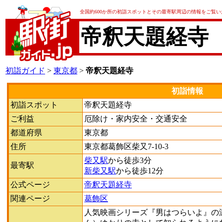
全国約600か所の初詣スポットとその最寄駅周辺の情報をご覧
帝釈天題経寺
初詣ガイド
>
東京都
>
帝釈天題経寺
初詣情報
初詣スポット
帝釈天題経寺
ご利益
厄除け・家内安全・交通安全
都道府県
東京都
住所
東京都葛飾区柴又7-10-3
柴又駅
から徒歩3分
最寄駅
新柴又駅
から徒歩12分
公式ページ
帝釈天題経寺
関連ページ
葛飾区
人気映画シリーズ『男はつらいよ』の