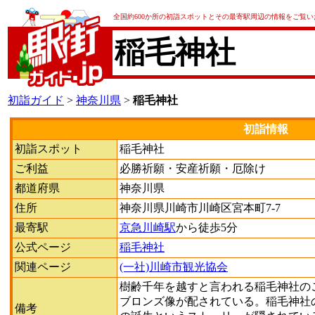
全国約600か所の初詣スポットとその最寄駅周辺の情報をご覧
稲毛神社
初詣ガイド
>
神奈川県
>
稲毛神社
初詣情報
初詣スポット
稲毛神社
ご利益
必勝祈願・安産祈願・厄除け
都道府県
神奈川県
住所
神奈川県川崎市川崎区宮本町7-7
最寄駅
京急川崎駅
から徒歩5分
公式ページ
稲毛神社
関連ページ
(一社)川崎市観光協会
樹齢千年を越すと言われる稲毛神社の
ブロンズ像が配されている。稲毛神社
備考