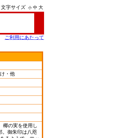
文字サイズ
大
中
小
ご利用にあたって
け・他
、椰の実を使用し
部。御朱印は八咫