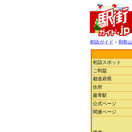
初詣ガイド
>
和歌
初詣スポット
ご利益
都道府県
住所
最寄駅
公式ページ
関連ページ