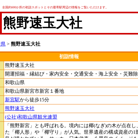
全国約600か所の初詣スポットとその最寄駅周辺の情報をご覧いただけます。
熊野速玉大社
山県
>
熊野速玉大社
初詣情報
熊野速玉大社
開運招福・縁結び・家内安全・交通安全・海上安全・災難除
和歌山県
和歌山県新宮市新宮１番地
新宮駅
から徒歩15分
熊野速玉大社
(公社)和歌山県観光連盟
「熊野新宮」とも呼ばれる。境内には椰(なぎ)の木が点在し
た「椰人形」や「椰守り」が人気。世界遺産の構成資産の1