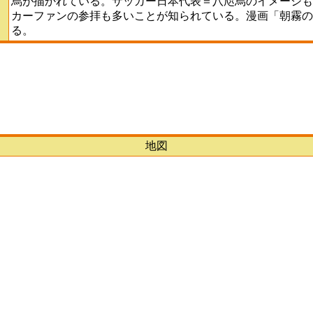
烏が描かれている。サッカー日本代表＝八咫烏のイメージも
カーファンの参拝も多いことが知られている。漫画「朝霧の
る。
地図