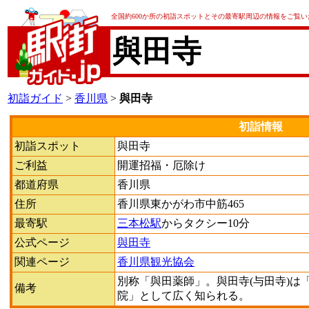
全国約600か所の初詣スポットとその最寄駅周辺の情報をご覧
與田寺
初詣ガイド
>
香川県
>
與田寺
初詣情報
初詣スポット
與田寺
ご利益
開運招福・厄除け
都道府県
香川県
住所
香川県東かがわ市中筋465
最寄駅
三本松駅
からタクシー10分
公式ページ
與田寺
関連ページ
香川県観光協会
別称「與田薬師」。與田寺(与田寺)は
備考
院」として広く知られる。