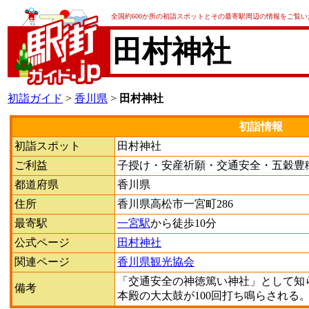
全国約600か所の初詣スポットとその最寄駅周辺の情報をご覧
田村神社
初詣ガイド
>
香川県
>
田村神社
初詣情報
初詣スポット
田村神社
ご利益
子授け・安産祈願・交通安全・五穀豊
都道府県
香川県
住所
香川県高松市一宮町286
最寄駅
一宮駅
から徒歩10分
公式ページ
田村神社
関連ページ
香川県観光協会
「交通安全の神徳篤い神社」として知
備考
本殿の大太鼓が100回打ち鳴らされる