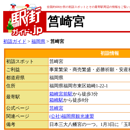
全国約600か所の初詣スポットとその最寄駅周辺の情報をご覧
筥崎宮
初詣ガイド
>
福岡県
>
筥崎宮
初詣情報
初詣スポット
筥崎宮
ご利益
事業繁栄・商売繁盛・必勝祈願・安産
都道府県
福岡県
住所
福岡県福岡市東区箱崎1-22-1
箱崎宮前駅
から徒歩3分
最寄駅
箱崎駅
から徒歩8分
公式ページ
筥崎宮
関連ページ
(公社)福岡県観光連盟
備考
日本三大八幡宮の一つ。1月3日に「玉