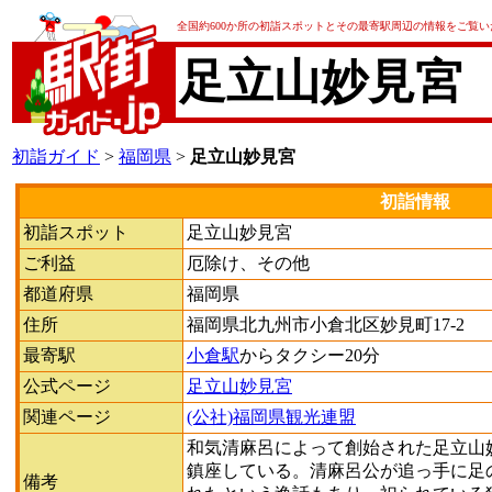
全国約600か所の初詣スポットとその最寄駅周辺の情報をご覧
足立山妙見宮
初詣ガイド
>
福岡県
>
足立山妙見宮
初詣情報
初詣スポット
足立山妙見宮
ご利益
厄除け、その他
都道府県
福岡県
住所
福岡県北九州市小倉北区妙見町17-2
最寄駅
小倉駅
からタクシー20分
公式ページ
足立山妙見宮
関連ページ
(公社)福岡県観光連盟
和気清麻呂によって創始された足立山
鎮座している。清麻呂公が追っ手に足
備考