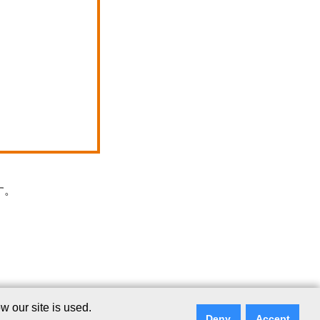
す。
｜
リンクについて
｜
ご
 our site is used.
意見・ご質問
Deny
Accept