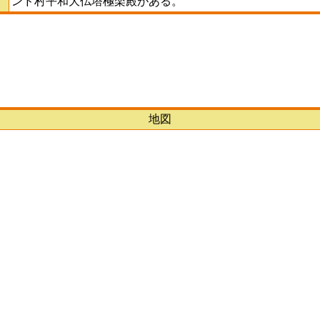
ンド村平和大仏塔極楽殿がある。
地図