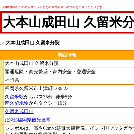
全国約600か所の初詣スポットとその最寄駅周辺の情報をご覧いただけます。
大本山成田山 久留米
県
>
大本山成田山 久留米分院
初詣情報
大本山成田山 久留米分院
開運厄除・商売繁盛・家内安全・交通安全
福岡県
福岡県久留米市上津町1386-22
久留米駅
からバス35分+徒歩5分
南久留米駅
からタクシー10分
久留米成田山
(公社)福岡県観光連盟
シンボルは、高さ62mの慈母大観音像。インド国ブッタガ