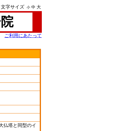
文字サイズ
大
中
小
分院
ご利用にあたって
ヤ大仏塔と同型のイ