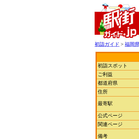
初詣ガイド
>
福岡
初詣スポット
ご利益
都道府県
住所
最寄駅
公式ページ
関連ページ
備考