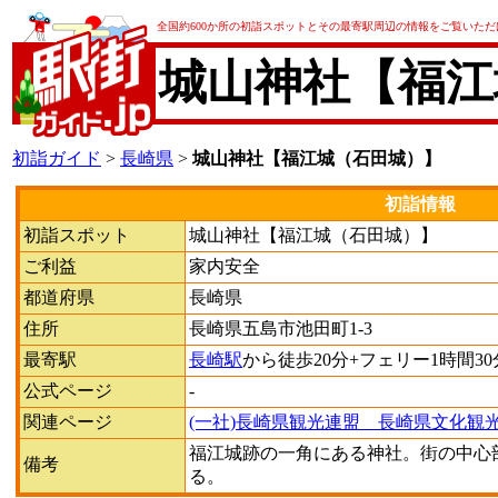
全国約600か所の初詣スポットとその最寄駅周辺の情報をご覧いただ
城山神社【福江
初詣ガイド
>
長崎県
>
城山神社【福江城（石田城）】
初詣情報
初詣スポット
城山神社【福江城（石田城）】
ご利益
家内安全
都道府県
長崎県
住所
長崎県五島市池田町1-3
最寄駅
長崎駅
から徒歩20分+フェリー1時間30
公式ページ
-
関連ページ
(一社)長崎県観光連盟 長崎県文化観
福江城跡の一角にある神社。街の中心
備考
る。