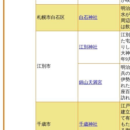
が咲
明治
水が
札幌市白石区
白石神社
周辺
は飲
江別
た屯
江別神社
りし
大神
年9
江別市
明治
兵の
伊勢
錦山天満宮
れた
座百
訪れ
江戸
建立
て有
千歳市
千歳神社
もた