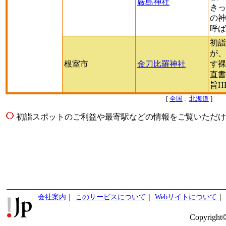
厳島神社
きっ
の神
呼ば
初詣
が、
根室市
金刀比羅神社
す裸
直書
旨H
[
全国
:
北海道
]
初詣スポットのご利益や最寄駅などの情報をご覧いただけ
会社案内
｜
このサービスについて
｜
Webサイトについて
｜
Copyright©