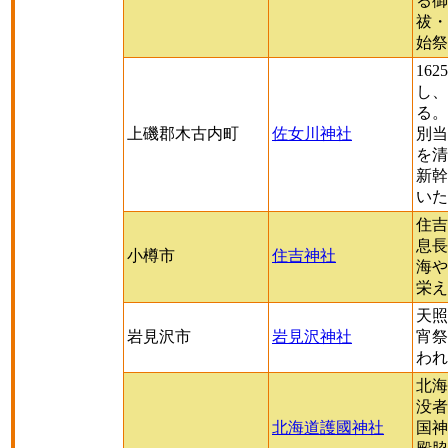
る御
祓・
始祭
16
し、
る。
上磯郡木古内町
佐女川神社
別当
を清
新幹
いた
住吉
息長
小樽市
住吉神社
海や
栄え
天照
岩見沢市
岩見沢神社
宵祭
われ
北海
没者
北海道護國神社
国神