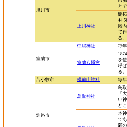
殿脇
とで
旭川市
開拓
44
上川神社
殿内
て作
る。
中嶋神社
毎年
18
室蘭市
を使
室蘭八幡宮
呼ば
る。
苫小牧市
樽前山神社
毎年
鳥取
「大
鳥取神社
い神
どこ
本神
釧路市
であ
願の