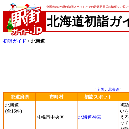
全国約600か所の初詣スポットとその最寄駅周辺の情報をご覧
北海道初詣ガ
初詣ガイド
>
北海道
[
全国
:
北海道
]
都道府県
市町村
初詣スポット
北海道
初詣
(全16件)
いを
札幌市中央区
北海道神宮
える
ッチ